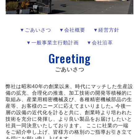
▼ごあいさつ
▼会社概要
▼経営方針
▼一般事業主行動計画
▼会社沿革
Greeting
ごあいさつ
弊社は昭和40年の創業以来、時代にマッチした生産設
備の拡充、合理化の推進、加工技術の開発等積極的に
取組み、産業用精密機械及び、各種精密機械部品の生
産等、お客様のニーズに応えてまいりました｡ 今後一
層の設備の近代化を計ると共に、創業時より培われた
技術を充分に発揮し、より良い製品をお届けしたいと
社員一同決意いたしております。 ここに社業の一端
をご紹介申し上げ、皆様方の格別のご指導お引き立て
を切にお願い申し上げます｡