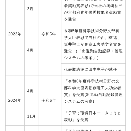
者奨励賞表彰)で当社の奥崎祐己
3月
が京都府青年優秀技能者奨励賞
を受賞
令和5年度科学技術分野文部科
2023年
令和5年
学大臣表彰で当社の西川敬祐、
坂井聖士が創意工夫功労者賞を
4月
受賞 （「出退勤自動記録・管理
システムの考案」）
代表取締役に田中惠子が就任
「令和6年度科学技術分野の文
部科学大臣表彰創意工夫功労者
4月
賞」を受賞(出退勤自動記録管理
2024年
令和6年
システムの考案)
「子育て環境日本一・きょうと
11月
表彰」を受賞