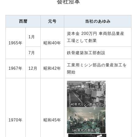
会社沿革
西暦
元号
当社のあゆみ
資本金 200万円 車両部品量産
1月
工場として創業
1965年
昭和40年
7月
鉄骨建築加工部創設
工業用ミシン部品の量産加工を
1967年
12月
昭和42年
開始
1970年
昭和45年