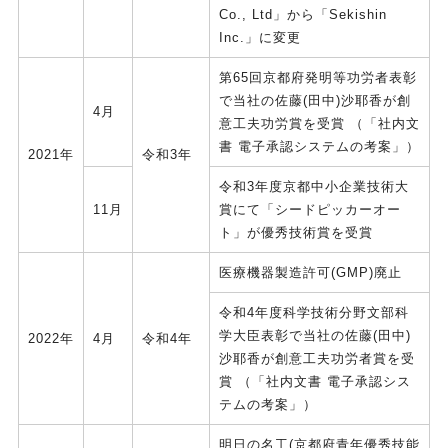
Co., Ltd」から「Sekishin
Inc.」に変更
第65回京都府発明等功労者表彰
で当社の佐藤(田中)沙耶香が創
4月
意工夫功労賞を受賞 （「社内文
書 電子承認システムの考案」）
2021年
令和3年
令和3年度京都中小企業技術大
11月
賞にて「シードピッカーオー
ト」が優秀技術賞を受賞
医療機器製造許可(GMP)廃止
令和4年度科学技術分野文部科
学大臣表彰で当社の佐藤(田中)
2022年
4月
令和4年
沙耶香が創意工夫功労者賞を受
賞 （「社内文書 電子承認シス
テムの考案」）
明日の名工(京都府青年優秀技能