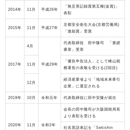
「無災害記録賞第五種(金賞)」
2014年
11月
平成26年
表彰
京都安全衛生大会(京都労働局)
2015年
11月
平成27年
「激励賞」受賞
代表取締役 田中隆司 「黄綬
4月
褒章」受章
「優良申告法人」として峰山税
2017年
11月
平成29年
務署長の表敬を受ける(2回目)
経済産業省より「地域未来牽引
12月
企業」に選定される
2019年
10月
令和元年
代表取締役に田中安隆が就任
会長の田中隆司が大阪国税局長
より表彰を受ける
2020年
11月
令和2年
社名英語表記を「Sekishin