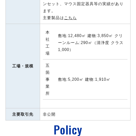
ンセット、マウス固定器具等の実績があり
ます。
主要製品は
こちら
本
敷地:12,480㎡ 建物:3,850㎡ クリ
社
ーンルーム:290㎡（清浄度 クラス
工
1,000）
場
五
工場・規模
箇
事
敷地:5,200㎡ 建物:1,910㎡
業
所
主要取引先
非公開
Policy