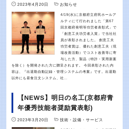
2023年4月20日
お知らせ
4/19(水)に京都府立府民ホールア
ルティにて行われました「第67
回京都府発明等功労者表彰式」で
「創意工夫功労者入賞」で当社社
員が表彰されました。 創意工夫
功労者賞は、優れた創意工夫（現
場改善活動）でコスト改善等に寄
与した方、製品（特許・実用新案
を除く）を開発された方に贈呈されます。 今回表彰された内
容は、『出退勤自動記録・管理システムの考案』です。出退勤
以外にも昼食注文システム、社...
【NEWS】明日の名工(京都府青
年優秀技能者奨励賞表彰)
2023年3月20日
技術・設備・サービス