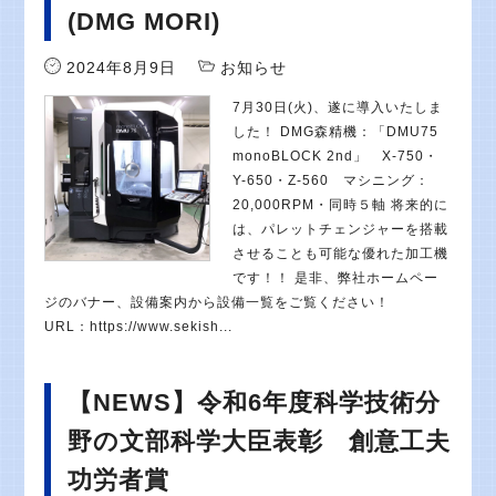
(DMG MORI)
2024年8月9日
お知らせ
7月30日(火)、遂に導入いたしま
した！ DMG森精機：「DMU75
monoBLOCK 2nd」 X-750・
Y-650・Z-560 マシニング：
20,000RPM・同時５軸 将来的に
は、パレットチェンジャーを搭載
させることも可能な優れた加工機
です！！ 是非、弊社ホームペー
ジのバナー、設備案内から設備一覧をご覧ください！
URL：https://www.sekish...
【NEWS】令和6年度科学技術分
野の文部科学大臣表彰 創意工夫
功労者賞