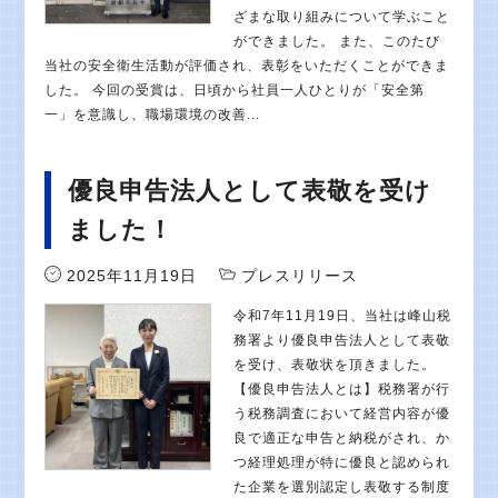
ざまな取り組みについて学ぶこと
ができました。 また、このたび
当社の安全衛生活動が評価され、表彰をいただくことができま
した。 今回の受賞は、日頃から社員一人ひとりが「安全第
一」を意識し、職場環境の改善...
優良申告法人として表敬を受け
ました！
2025年11月19日
プレスリリース
令和7年11月19日、当社は峰山税
務署より優良申告法人として表敬
を受け、表敬状を頂きました。
【優良申告法人とは】税務署が行
う税務調査において経営内容が優
良で適正な申告と納税がされ、か
つ経理処理が特に優良と認められ
た企業を選別認定し表敬する制度