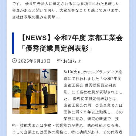
です。 優良申告法人に選定されるには多項目にわたる厳しい
審査があると聞いており、大変名誉なことと感じております。
当社は表敬の重みを真摯...
【NEWS】令和7年度 京都工業会
「優秀従業員定例表彰」
2025年6月10日
お知らせ
6/10(火)にホテルグランディア京
都にて行われました「令和7年度
京都工業会 優秀従業員定例表
彰」にて当社社員が表彰されまし
た。 優秀従業員定例表彰とは、
京都工業会の同一会員企業または
団体に満２５年以上勤務し、その
業務に励み、研究心旺盛で、技
術・技能力または事務・営業能力が秀れ、他の模範となる者、
そして企業または団体の業務に、特に功績があり、その代表者