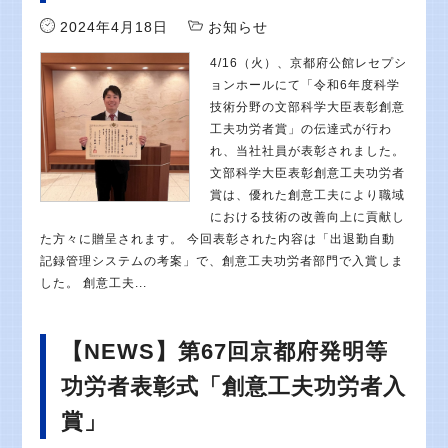
2024年4月18日
お知らせ
4/16（火）、京都府公館レセプシ
ョンホールにて「令和6年度科学
技術分野の文部科学大臣表彰創意
工夫功労者賞」の伝達式が行わ
れ、当社社員が表彰されました。
文部科学大臣表彰創意工夫功労者
賞は、優れた創意工夫により職域
における技術の改善向上に貢献し
た方々に贈呈されます。 今回表彰された内容は「出退勤自動
記録管理システムの考案」で、創意工夫功労者部門で入賞しま
した。 創意工夫...
【NEWS】第67回京都府発明等
功労者表彰式「創意工夫功労者入
賞」