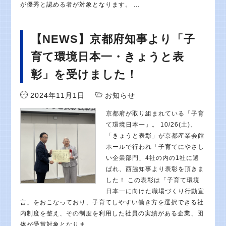
が優秀と認める者が対象となります。 ...
【NEWS】京都府知事より「子
育て環境日本一・きょうと表
彰」を受けました！
2024年11月1日
お知らせ
京都府が取り組まれている「子育
て環境日本一」。 10/26(土)、
「きょうと表彰」が京都産業会館
ホールで行われ「子育てにやさし
い企業部門」4社の内の1社に選
ばれ、西脇知事より表彰を頂きま
した！ この表彰は「子育て環境
日本一に向けた職場づくり行動宣
言」をおこなっており、子育てしやすい働き方を選択できる社
内制度を整え、その制度を利用した社員の実績がある企業、団
体が受賞対象となりま...