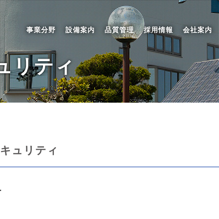
事業分野
設備案内
品質管理
採用情報
会社案内
営業ポリシー
設備一覧
積進クオリティ
先輩たちの声
アクセス
ご相談内容について
環境保全
女性活躍
カレンダ
事業継続
最新のお
ュリティ
セキュリティ
ー