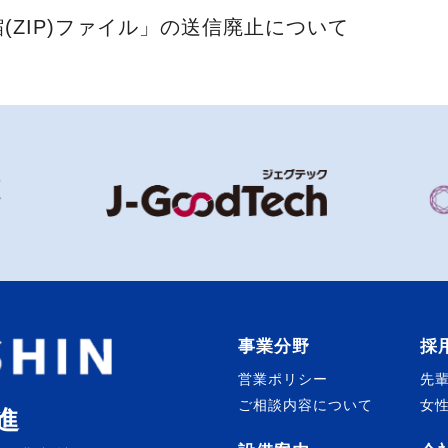
(ZIP)ファイル」の送信廃止について
事業分野
採
営業ポリシー
先
ご相談内容について
女
進