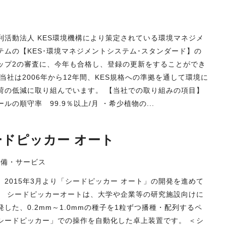
せ
利活動法人 KES環境機構により策定されている環境マネジメ
テムの【KES･環境マネジメントシステム･スタンダード】の
ップ2の審査に、今年も合格し、登録の更新をすることができ
 当社は2006年から12年間、KES規格への準拠を通して環境に
荷の低減に取り組んでいます。 【当社での取り組みの項目】
ルの順守率 99.9％以上/月 ・希少植物の...
ードピッカー オート
設備・サービス
、2015年3月より「シードピッカー オート」の開発を進めて
。 シードピッカーオートは、大学や企業等の研究施設向けに
発した、0.2mm～1.0mmの種子を1粒ずつ播種・配列するペ
シードピッカー」での操作を自動化した卓上装置です。 ＜シ