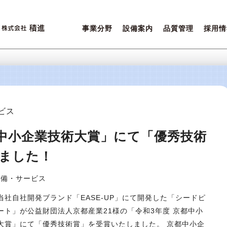
事業分野
設備案内
品質管理
採用情
営業ポリシー
設備一覧
積進クオリティ
先輩た
ご相談内容について
環境保全
女性活
ビス
都中小企業技術大賞」にて「優秀技術
ました！
設備・サービス
当社自社開発ブランド「EASE-UP」にて開発した「シードピ
ート」が公益財団法人京都産業21様の「令和3年度 京都中小
大賞」にて「優秀技術賞」を受賞いたしました。 京都中小企