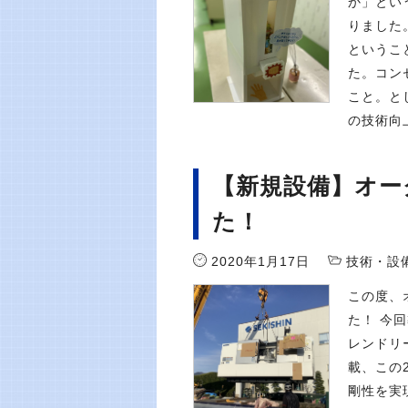
か」とい
りました
というこ
た。コン
こと。と
の技術向上
【新規設備】オーク
た！
2020年1月17日
技術・設
この度、オ
た！ 今
レンドリ
載、この
剛性を実