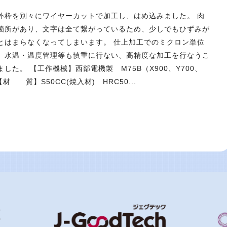
外枠を別々にワイヤーカットで加工し、はめ込みました。 肉
箇所があり、文字は全て繋がっているため、少しでもひずみが
とはまらなくなってしまいます。 仕上加工でのミクロン単位
、水温・温度管理等も慎重に行ない、高精度な加工を行なうこ
した。 【工作機械】西部電機製 M75B（X900、Y700、
 【材 質】S50CC(焼入材) HRC50...