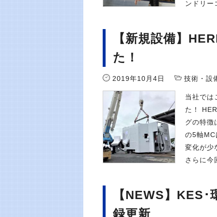
ンドリー
【新規設備】HER
た！
2019年10月4日
技術・設
当社ではこ
た！ H
グの特徴
の5軸M
変化が少
さらに今
【NEWS】KES･環境
録更新