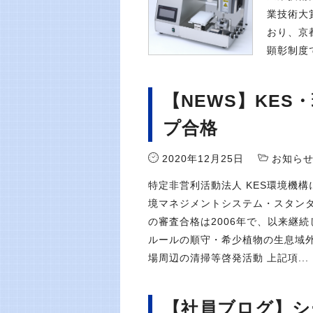
業技術大
おり、京
顕彰制度で
【NEWS】KE
プ合格
2020年12月25日
お知ら
特定非営利活動法人 KES環境機
境マネジメントシステム・スタン
の審査合格は2006年で、以来継
ルールの順守・希少植物の生息域外
場周辺の清掃等啓発活動 上記項...
【社員ブログ】シ