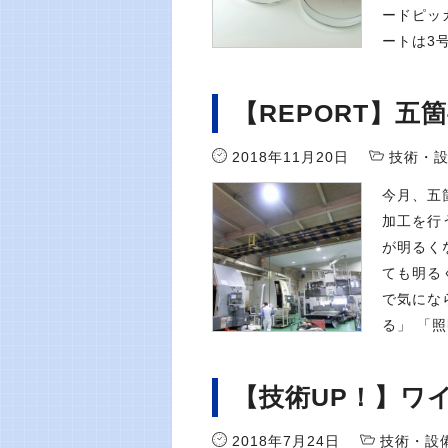
ードピッ
ートは3
【REPORT】五
2018年11月20日
技術・
今月、五
加工を行
が明るく
ても明る
で気にな
る」 「
【技術UP！】ワ
2018年7月24日
技術・設