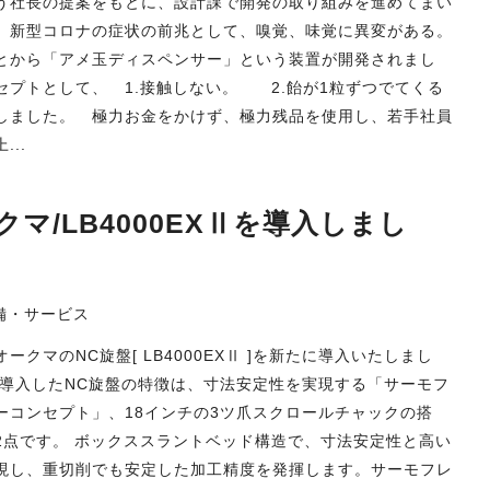
う社長の提案をもとに、設計課で開発の取り組みを進めてまい
。新型コロナの症状の前兆として、嗅覚、味覚に異変がある。
とから「アメ玉ディスペンサー」という装置が開発されまし
セプトとして、 1.接触しない。 2.飴が1粒ずつでてくる
しました。 極力お金をかけず、極力残品を使用し、若手社員
...
マ/LB4000EXⅡを導入しまし
備・サービス
ークマのNC旋盤[ LB4000EXⅡ ]を新たに導入いたしまし
回導入したNC旋盤の特徴は、寸法安定性を実現する「サーモフ
ーコンセプト」、18インチの3ツ爪スクロールチャックの搭
2点です。 ボックススラントベッド構造で、寸法安定性と高い
現し、重切削でも安定した加工精度を発揮します。サーモフレ