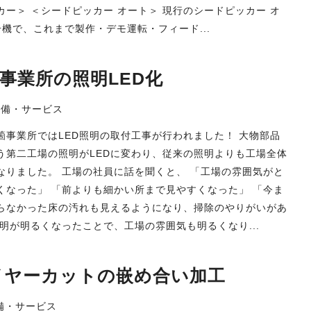
カー＞ ＜シードピッカー オート＞ 現行のシードピッカー オ
号機で、これまで製作・デモ運転・フィード...
箇事業所の照明LED化
設備・サービス
箇事業所ではLED照明の取付工事が行われました！ 大物部品
う第二工場の照明がLEDに変わり、従来の照明よりも工場全体
なりました。 工場の社員に話を聞くと、 「工場の雰囲気がと
くなった」 「前よりも細かい所まで見やすくなった」 「今ま
らなかった床の汚れも見えるようになり、掃除のやりがいがあ
照明が明るくなったことで、工場の雰囲気も明るくなり...
イヤーカットの嵌め合い加工
備・サービス