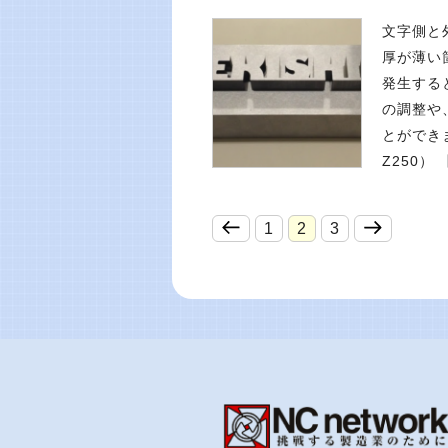
文字側と
厚が薄い
発生する
の調整や
とができま
Z250）
1
2
3