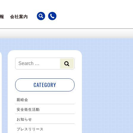
報
会社案内
ちの声
アクセス
躍
カレンダー
事業継続計画
最新のお知らせ
CATEGORY
親睦会
安全衛生活動
お知らせ
プレスリリース