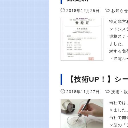
2018年12月25日
お知ら
特定非営
ントシス
規格ステ
ました。
対する負
・節電ルー
【技術UP！】シ
2018年11月27日
技術・
当社では
きました
当社で開
ン型の「