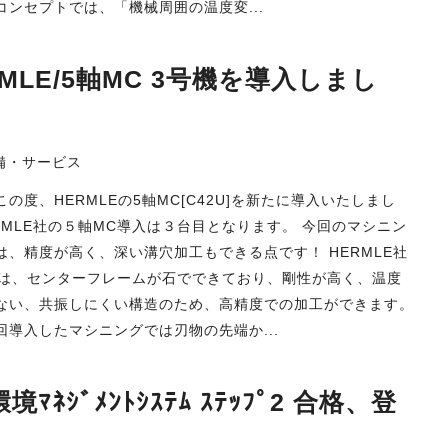
コンセプトでは、「機械周囲の温度変...
MLE/5軸MC 3号機を導入しまし
備・サービス
の度、HERMLEの5軸MC[C42U]を新たに導入いたしまし
ERMLE社の５軸MC導入は３台目となります。 今回のマシニン
は、精度が高く、深い溝穴加工もできる点です！ HERMLE社
Cは、センターフレームが石でできており、剛性が高く、温度
ない、共振しにくい構造のため、高精度での加工ができます。
回導入したマシニングでは刃物の先端か...
ﾏﾈｼﾞﾒﾝﾄｼｽﾃﾑ ｽﾃｯﾌﾟ2 合格、登