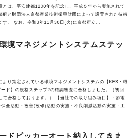
賞とは、平安建都1200年を記念し、平成５年から実施されて
都府と財団法人京都産業技術振興財団によって設置された技術
す。 なお、令和3年11月30日(火)に京都府立...
S・環境マネジメントシステムステッ
せ
構により策定されている環境マネジメントシステムの【KES・環
ダード】の規格ステップ2の確認審査に合格しました。（初回
続して合格しております。） 【当社での取り組み項目】・節電
保全活動・改善(改修)活動の実施・不良削減活動の実施・工
ードピッカーオート納入してきま