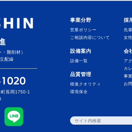
事業分野
採
営業ポリシー
先
ご相談内容について
女
進
設備案内
会
ン・難削材）
立配線
設備一覧
ア
カ
品質管理
事
お
積進クオリティ
町長岡1750-1
環境保全
0