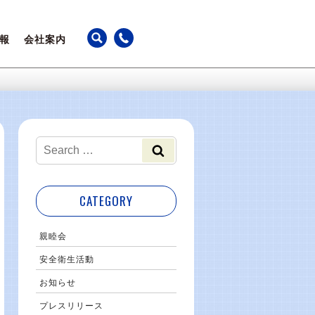
報
会社案内
ちの声
アクセス
躍
カレンダー
事業継続計画
最新のお知らせ
CATEGORY
親睦会
安全衛生活動
お知らせ
プレスリリース