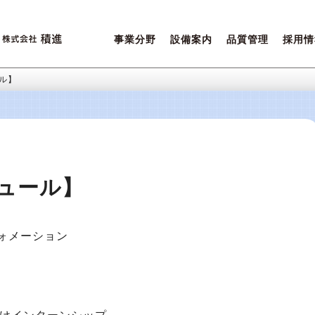
事業分野
設備案内
品質管理
採用情
営業ポリシー
設備一覧
積進クオリティ
先輩た
ご相談内容について
環境保全
女性活
ル】
ュール】
ォメーション