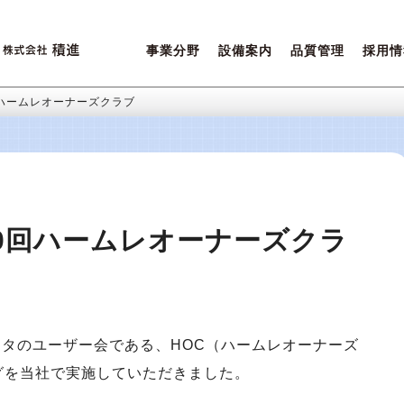
事業分野
設備案内
品質管理
採用情
営業ポリシー
設備一覧
積進クオリティ
先輩た
ご相談内容について
環境保全
女性活
20回ハームレオーナーズクラブ
 第20回ハームレオーナーズクラ
タのユーザー会である、HOC（ハームレオーナーズ
グを当社で実施していただきました。