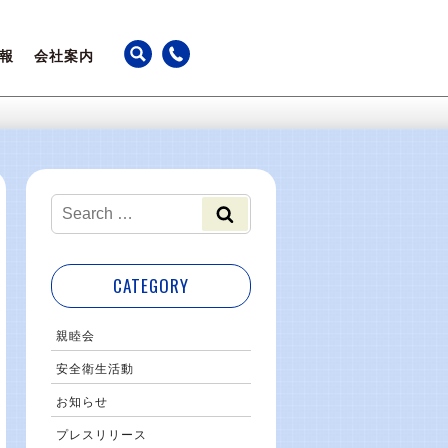
報
会社案内
ちの声
アクセス
躍
カレンダー
事業継続計画
最新のお知らせ
CATEGORY
親睦会
安全衛生活動
お知らせ
プレスリリース