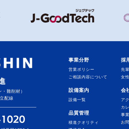
事業分野
採
営業ポリシー
先
ご相談内容について
女
進
設備案内
会
ン・難削材）
立配線
設備一覧
ア
カ
品質管理
事
お
積進クオリティ