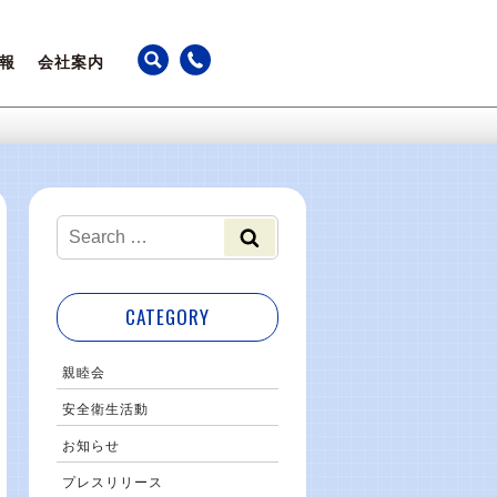
報
会社案内
ちの声
アクセス
躍
カレンダー
事業継続計画
最新のお知らせ
CATEGORY
親睦会
安全衛生活動
お知らせ
プレスリリース