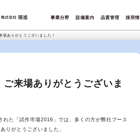
事業分野
設備案内
品質管理
採用情
営業ポリシー
設備一覧
積進クオリティ
先輩た
ご相談内容について
環境保全
女性活
ご来場ありがとうございました！
6 ご来場ありがとうございま
)に開催された「試作市場2016」では、多くの方が弊社ブース
にありがとうございました。