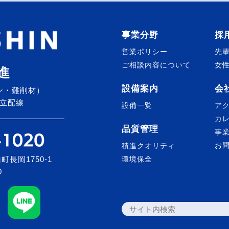
事業分野
採
営業ポリシー
先
ご相談内容について
女
進
設備案内
会
ン・難削材）
立配線
設備一覧
ア
カ
品質管理
事
お
積進クオリティ
町長岡1750-1
環境保全
0