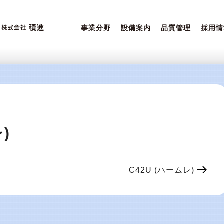
事業分野
設備案内
品質管理
採用情
営業ポリシー
設備一覧
積進クオリティ
先輩た
ご相談内容について
環境保全
女性活
)
C42U (ハームレ)