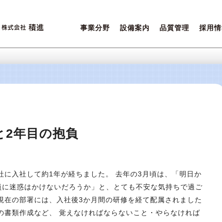
事業分野
設備案内
品質管理
採用情
営業ポリシー
設備一覧
積進クオリティ
先輩た
ご相談内容について
環境保全
女性活
と2年目の抱負
社に入社して約1年が経ちました。 去年の3月頃は、「明日か
員に迷惑はかけないだろうか」と、とても不安な気持ちで過ご
現在の部署には、入社後3か月間の研修を経て配属されました
の書類作成など、 覚えなければならないこと・やらなければ