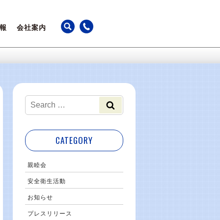
報
会社案内
ちの声
アクセス
躍
カレンダー
事業継続計画
最新のお知らせ
CATEGORY
親睦会
安全衛生活動
お知らせ
プレスリリース