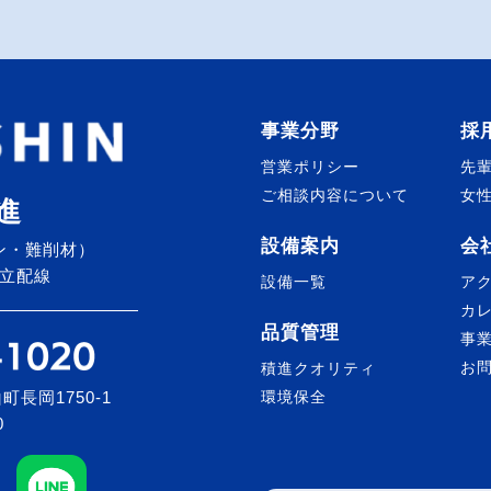
事業分野
採
営業ポリシー
先
ご相談内容について
女
進
設備案内
会
ン・難削材）
立配線
設備一覧
ア
カ
品質管理
事
お
積進クオリティ
町長岡1750-1
環境保全
0