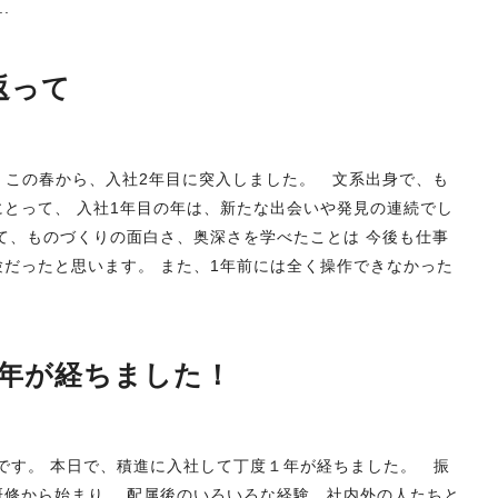
.
返って
す。 この春から、入社2年目に突入しました。 文系出身で、も
とって、 入社1年目の年は、新たな出会いや発見の連続でし
て、ものづくりの面白さ、奥深さを学べたことは 今後も仕事
だったと思います。 また、1年前には全く操作できなかった
年が経ちました！
野です。 本日で、積進に入社して丁度１年が経ちました。 振
研修から始まり、 配属後のいろいろな経験、社内外の人たちと