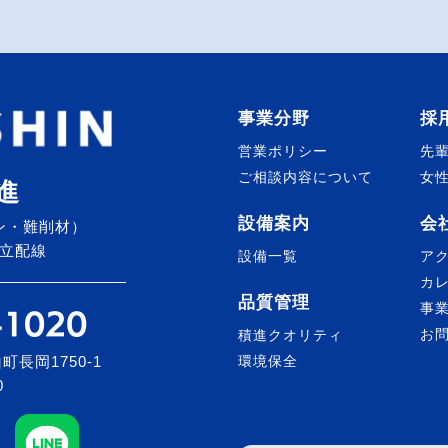
事業分野
採
営業ポリシー
先
ご相談内容について
女
進
設備案内
会
ン・難削材）
立配線
設備一覧
ア
カ
品質管理
事
お
積進クオリティ
町長岡1750-1
環境保全
0