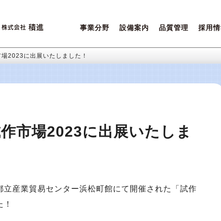
事業分野
設備案内
品質管理
採用情
営業ポリシー
設備一覧
積進クオリティ
先輩た
ご相談内容について
環境保全
女性活
場2023に出展いたしました！
作市場2023に出展いたしま
に東京都立産業貿易センター浜松町館にて開催された「試作
た！