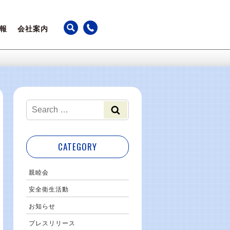
報
会社案内
ちの声
アクセス
躍
カレンダー
事業継続計画
最新のお知らせ
CATEGORY
親睦会
安全衛生活動
お知らせ
プレスリリース