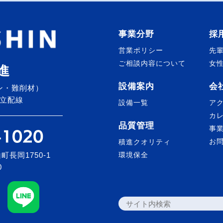
事業分野
採
営業ポリシー
先
ご相談内容について
女
進
設備案内
会
ン・難削材）
立配線
設備一覧
ア
カ
品質管理
事
お
積進クオリティ
町長岡1750-1
環境保全
0