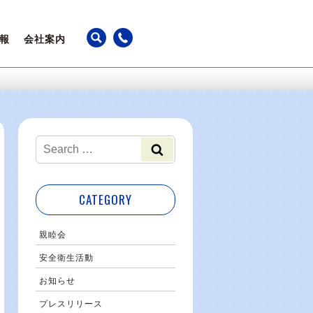
報
会社案内
ちの声
アクセス
躍
カレンダー
事業継続計画
最新のお知らせ
CATEGORY
親睦会
安全衛生活動
お知らせ
プレスリリース