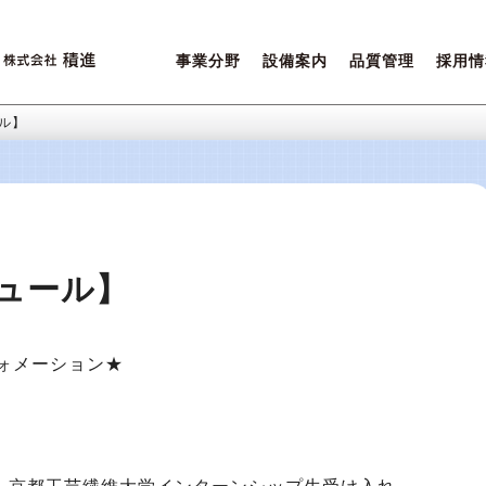
事業分野
設備案内
品質管理
採用情
営業ポリシー
設備一覧
積進クオリティ
先輩た
ご相談内容について
環境保全
女性活
ル】
ュール】
ォメーション★