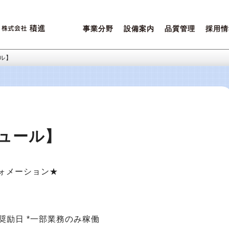
事業分野
設備案内
品質管理
採用情
営業ポリシー
設備一覧
積進クオリティ
先輩た
ご相談内容について
環境保全
女性活
ル】
ュール】
ォメーション★
有給奨励日 *一部業務のみ稼働