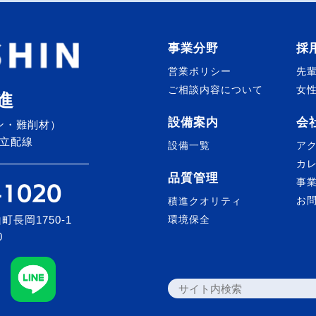
事業分野
採
営業ポリシー
先
ご相談内容について
女
進
設備案内
会
ン・難削材）
立配線
設備一覧
ア
カ
品質管理
事
お
積進クオリティ
町長岡1750-1
環境保全
0