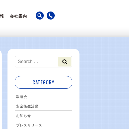
報
会社案内
ちの声
アクセス
躍
カレンダー
事業継続計画
最新のお知らせ
CATEGORY
親睦会
安全衛生活動
お知らせ
プレスリリース