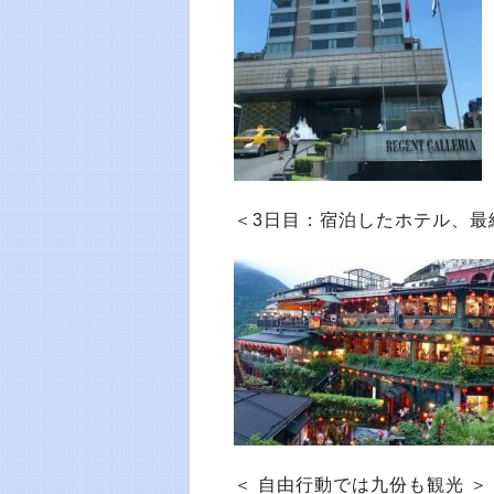
＜3日目：宿泊したホテル、最
＜ 自由行動では九份も観光 ＞