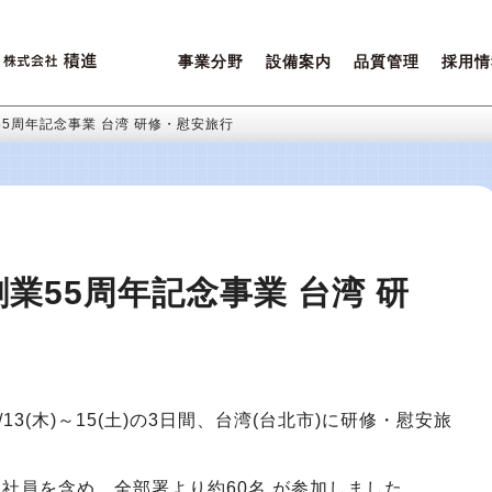
事業分野
設備案内
品質管理
採用情
営業ポリシー
設備一覧
積進クオリティ
先輩た
ご相談内容について
環境保全
女性活
55周年記念事業 台湾 研修・慰安旅行
創業55周年記念事業 台湾 研
13(木)～15(土)の3日間、台湾(台北市)に研修・慰安旅
社員を含め、全部署より約60名 が参加しました。