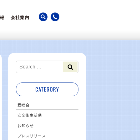
報
会社案内
ちの声
アクセス
躍
カレンダー
事業継続計画
最新のお知らせ
CATEGORY
親睦会
安全衛生活動
お知らせ
プレスリリース